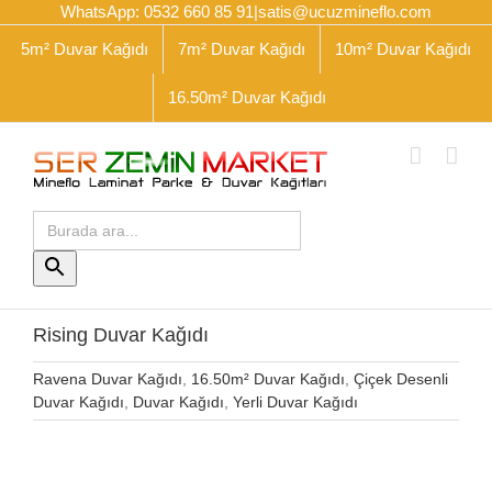
Skip
WhatsApp: 0532 660 85 91
|
satis@ucuzmineflo.com
to
5m² Duvar Kağıdı
7m² Duvar Kağıdı
10m² Duvar Kağıdı
content
16.50m² Duvar Kağıdı
Arama
yap:
Arama
Butonu
Rising Duvar Kağıdı
Ravena Duvar Kağıdı
,
16.50m² Duvar Kağıdı
,
Çiçek Desenli
Duvar Kağıdı
,
Duvar Kağıdı
,
Yerli Duvar Kağıdı