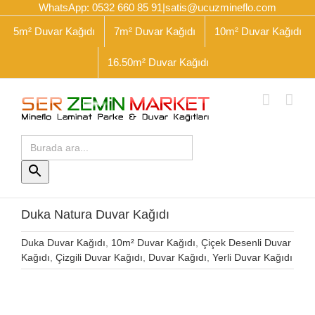
Skip
WhatsApp: 0532 660 85 91
|
satis@ucuzmineflo.com
to
5m² Duvar Kağıdı
7m² Duvar Kağıdı
10m² Duvar Kağıdı
content
16.50m² Duvar Kağıdı
Arama
yap:
Arama
Butonu
Duka Natura Duvar Kağıdı
Duka Duvar Kağıdı
,
10m² Duvar Kağıdı
,
Çiçek Desenli Duvar
Kağıdı
,
Çizgili Duvar Kağıdı
,
Duvar Kağıdı
,
Yerli Duvar Kağıdı