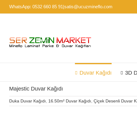
Skip
WhatsApp: 0532 660 85 91
|
satis@ucuzmineflo.com
to
content
Duvar Kağıdı
3D D
Majestic Duvar Kağıdı
Duka Duvar Kağıdı
,
16.50m² Duvar Kağıdı
,
Çiçek Desenli Duvar K