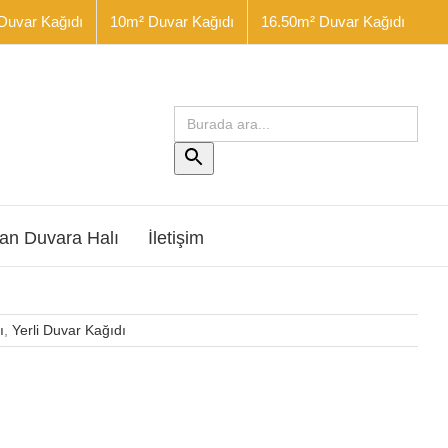
Duvar Kağıdı
10m² Duvar Kağıdı
16.50m² Duvar Kağıdı
Arama
yap:
Arama
Butonu
an Duvara Halı
İletişim
ı
,
Yerli Duvar Kağıdı